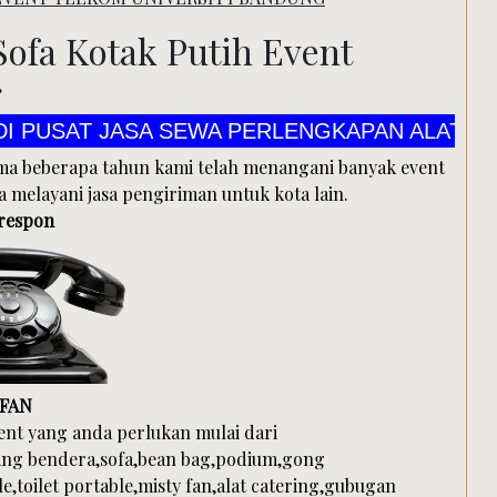
Search
Sofa Kotak Putih Event
g
EWA PERLENGKAPAN ALAT PESTA CV MANDIRI 
ama beberapa tahun kami telah menangani banyak event
a melayani jasa pengiriman untuk kota lain.
 respon
RFAN
nt yang anda perlukan mulai dari
ang bendera,sofa,bean bag,podium,gong
,toilet portable,misty fan,alat catering,gubugan