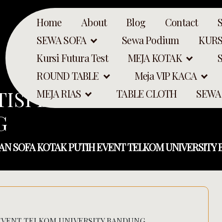
Home
About
Blog
Contact
SEWA SOFA
Sewa Podium
KURS
Kursi Futura Test
MEJA KOTAK
ROUND TABLE
Meja VIP KACA
TISI DAN SOFA KOTAK 
MEJA RIAS
TABLE CLOTH
SEWA
G
DAN SOFA KOTAK PUTIH EVENT TELKOM UNIVERSITY
 EVENT TELKOM UNIVERSITY BANDUNG