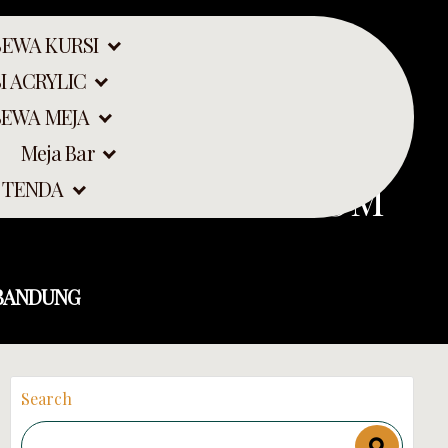
SEWA KURSI
I ACRYLIC
SEWA MEJA
Meja Bar
PUTIH EVENT TELKOM
 TENDA
 BANDUNG
Search