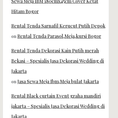
Sewa Meja IBM 180cmx45cm Cover Ketat
Hitam Bogor
Rental Tenda Sarnafil Kerucut Putih Depok
Rental Tenda Parasol,Meja,kursi Bogor
on
Rental Tenda Dekorasi Kain Putih merah
Bekasi – Spesialis Jasa Dekorasi Wedding di
Jakarta
Jasa Sewa Meja Ibm,Meja bulat Jakarta
on
Rental Black curtain Event graha mandiri
jakarta – Spesialis Jasa Dekorasi Wedding di
Jakarta