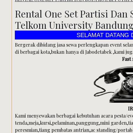
Rental One Set Partisi Dan 
Telkom University Bandun
SELAMAT DATANG DI PUSAT JASA S
Bergerak dibidang jasa sewa perlengkapan event sel
di berbagai kota,bukan hanya di Jabodetabek ,kami jug
Fast
I
Kami menyewakan berbagai kebutuhan acara pesta/eve
tenda,meja,kursi,pelaminan,panggung,mini garden,ti
peresmian,tiang pembatas antrian,ac standing/portable