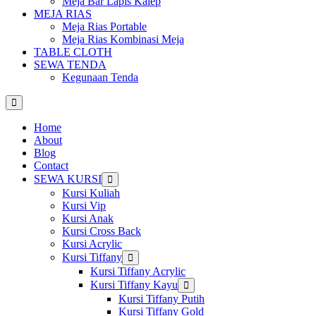
Meja Bar Lapis Kalep
MEJA RIAS
Meja Rias Portable
Meja Rias Kombinasi Meja
TABLE CLOTH
SEWA TENDA
Kegunaan Tenda
Home
About
Blog
Contact
SEWA KURSI
Show
sub
Kursi Kuliah
menu
Kursi Vip
Kursi Anak
Kursi Cross Back
Kursi Acrylic
Kursi Tiffany
Show
sub
Kursi Tiffany Acrylic
menu
Kursi Tiffany Kayu
Show
sub
Kursi Tiffany Putih
menu
Kursi Tiffany Gold