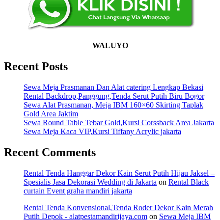
WALUYO
Recent Posts
Sewa Meja Prasmanan Dan Alat catering Lengkap Bekasi
Rental Backdrop,Panggung,Tenda Serut Putih Biru Bogor
Sewa Alat Prasmanan, Meja IBM 160×60 Skirting Taplak
Gold Area Jaktim
Sewa Round Table Tebar Gold,Kursi Corssback Area Jakarta
Sewa Meja Kaca VIP,Kursi Tiffany Acrylic jakarta
Recent Comments
Rental Tenda Hanggar Dekor Kain Serut Putih Hijau Jaksel –
Spesialis Jasa Dekorasi Wedding di Jakarta
on
Rental Black
curtain Event graha mandiri jakarta
Rental Tenda Konvensional,Tenda Roder Dekor Kain Merah
Putih Depok - alatpestamandirijaya.com
on
Sewa Meja IBM