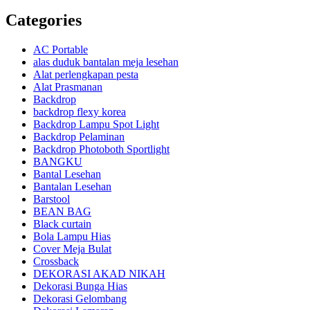
Categories
AC Portable
alas duduk bantalan meja lesehan
Alat perlengkapan pesta
Alat Prasmanan
Backdrop
backdrop flexy korea
Backdrop Lampu Spot Light
Backdrop Pelaminan
Backdrop Photoboth Sportlight
BANGKU
Bantal Lesehan
Bantalan Lesehan
Barstool
BEAN BAG
Black curtain
Bola Lampu Hias
Cover Meja Bulat
Crossback
DEKORASI AKAD NIKAH
Dekorasi Bunga Hias
Dekorasi Gelombang