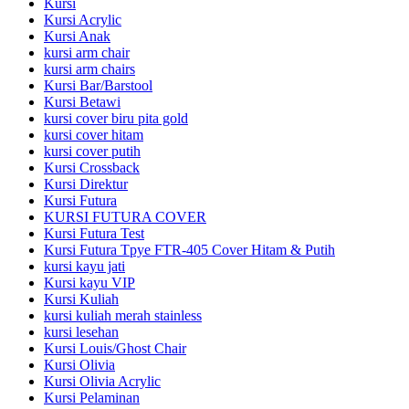
Kursi
Kursi Acrylic
Kursi Anak
kursi arm chair
kursi arm chairs
Kursi Bar/Barstool
Kursi Betawi
kursi cover biru pita gold
kursi cover hitam
kursi cover putih
Kursi Crossback
Kursi Direktur
Kursi Futura
KURSI FUTURA COVER
Kursi Futura Test
Kursi Futura Tpye FTR-405 Cover Hitam & Putih
kursi kayu jati
Kursi kayu VIP
Kursi Kuliah
kursi kuliah merah stainless
kursi lesehan
Kursi Louis/Ghost Chair
Kursi Olivia
Kursi Olivia Acrylic
Kursi Pelaminan