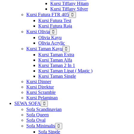
Kursi Tiffany Hitam
Kursi Tiffany Silver
Kursi Futura FTR 405
Show
sub
Kursi Futura Test
menu
Kursi Futura Raja
Kursi Olivia
Show
sub
Olivia Kayu
menu
Olivia Acrylic
Kursi Taman Kayu
Show
sub
Kursi Taman Extra
menu
Kursi Taman Alfa
Kursi Taman 2 In 1
Kursi Taman Lipat ( Magic )
Kursi Taman Single
Kursi Dinner
Kursi Direktur
Kursi Scramble
Kursi Pelaminan
SEWA SOFA
Show
sub
Sofa Scandinavian
menu
Sofa Queen
Sofa Oval
Sofa Minimalis
Show
sub
Sofa Single