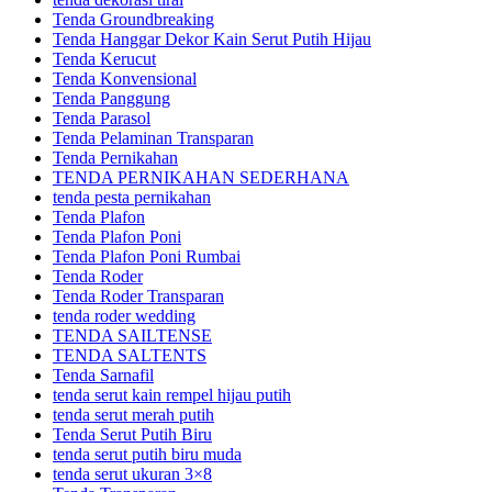
Tenda Groundbreaking
Tenda Hanggar Dekor Kain Serut Putih Hijau
Tenda Kerucut
Tenda Konvensional
Tenda Panggung
Tenda Parasol
Tenda Pelaminan Transparan
Tenda Pernikahan
TENDA PERNIKAHAN SEDERHANA
tenda pesta pernikahan
Tenda Plafon
Tenda Plafon Poni
Tenda Plafon Poni Rumbai
Tenda Roder
Tenda Roder Transparan
tenda roder wedding
TENDA SAILTENSE
TENDA SALTENTS
Tenda Sarnafil
tenda serut kain rempel hijau putih
tenda serut merah putih
Tenda Serut Putih Biru
tenda serut putih biru muda
tenda serut ukuran 3×8