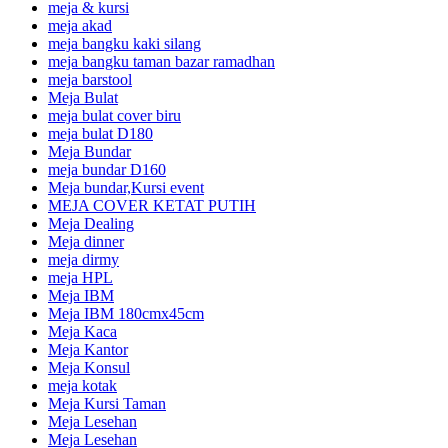
meja & kursi
meja akad
meja bangku kaki silang
meja bangku taman bazar ramadhan
meja barstool
Meja Bulat
meja bulat cover biru
meja bulat D180
Meja Bundar
meja bundar D160
Meja bundar,Kursi event
MEJA COVER KETAT PUTIH
Meja Dealing
Meja dinner
meja dirmy
meja HPL
Meja IBM
Meja IBM 180cmx45cm
Meja Kaca
Meja Kantor
Meja Konsul
meja kotak
Meja Kursi Taman
Meja Lesehan
Meja Lesehan