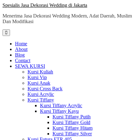
Skip
Spesialis Jasa Dekorasi Wedding di Jakarta
to
Menerima Jasa Dekorasi Wedding Modern, Adat Daerah, Muslim
content
Dan Modifikasi
Home
About
Blog
Contact
SEWA KURSI
Kursi Kuliah
Kursi Vip
Kursi Anak
Kursi Cross Back
Kursi Acrylic
Kursi Tiffany
Kursi Tiffany Acrylic
Kursi Tiffany Kayu
Kursi Tiffany Putih
Kursi Tiffany Gold
Kursi Tiffany Hitam
Kursi Tiffany Silver
Kursi Futura FTR 405