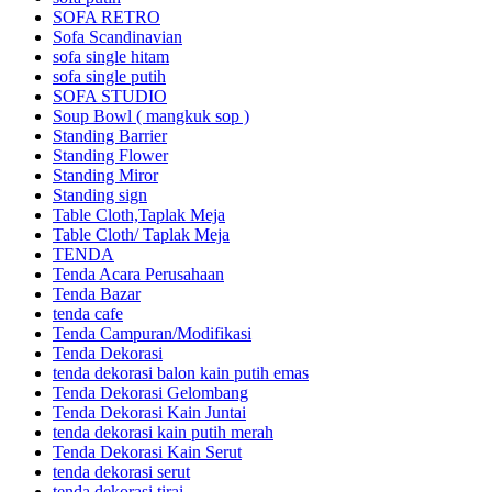
SOFA RETRO
Sofa Scandinavian
sofa single hitam
sofa single putih
SOFA STUDIO
Soup Bowl ( mangkuk sop )
Standing Barrier
Standing Flower
Standing Miror
Standing sign
Table Cloth,Taplak Meja
Table Cloth/ Taplak Meja
TENDA
Tenda Acara Perusahaan
Tenda Bazar
tenda cafe
Tenda Campuran/Modifikasi
Tenda Dekorasi
tenda dekorasi balon kain putih emas
Tenda Dekorasi Gelombang
Tenda Dekorasi Kain Juntai
tenda dekorasi kain putih merah
Tenda Dekorasi Kain Serut
tenda dekorasi serut
tenda dekorasi tirai