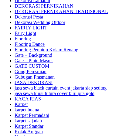
Dekorasi Lamaran
DEKORASI PERNIKAHAN
DEKORASI PERNIKAHAN TRADISIONAL
Dekorasi Pesta
Dekorasi Wedding Otdoor
FAIRLY LIGHT
Fairy Light
Flooring
Flooring Dance
Flooring Penutup Kolam Renang
Gate – Background
Gate – Pintu Masuk
GATE CUSTOM
Gong Peresmian
Gubugan Prasmanan
JASA DEKORASI
jasa sewa black curtain event jakarta siap setitng
jasa sewa kursi futura cover biru pita gold
KACA RIAS
Karpet
karpet buana
Karpet Permadani
karpet sajadah
Karpet Standar
Kotak Angpau