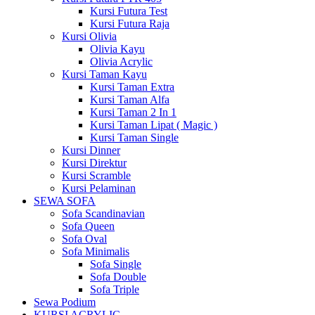
Kursi Futura Test
Kursi Futura Raja
Kursi Olivia
Olivia Kayu
Olivia Acrylic
Kursi Taman Kayu
Kursi Taman Extra
Kursi Taman Alfa
Kursi Taman 2 In 1
Kursi Taman Lipat ( Magic )
Kursi Taman Single
Kursi Dinner
Kursi Direktur
Kursi Scramble
Kursi Pelaminan
SEWA SOFA
Sofa Scandinavian
Sofa Queen
Sofa Oval
Sofa Minimalis
Sofa Single
Sofa Double
Sofa Triple
Sewa Podium
KURSI ACRYLIC