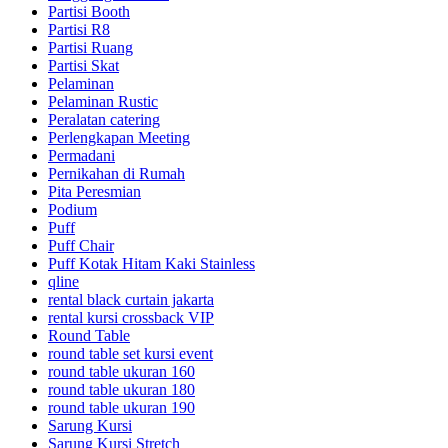
Partisi Booth
Partisi R8
Partisi Ruang
Partisi Skat
Pelaminan
Pelaminan Rustic
Peralatan catering
Perlengkapan Meeting
Permadani
Pernikahan di Rumah
Pita Peresmian
Podium
Puff
Puff Chair
Puff Kotak Hitam Kaki Stainless
qline
rental black curtain jakarta
rental kursi crossback VIP
Round Table
round table set kursi event
round table ukuran 160
round table ukuran 180
round table ukuran 190
Sarung Kursi
Sarung Kursi Stretch