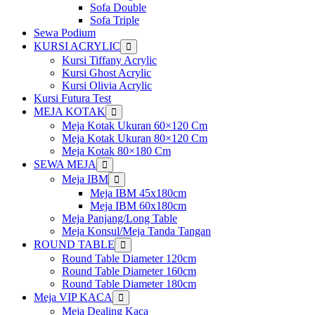
menu
Sofa Double
Sofa Triple
Sewa Podium
KURSI ACRYLIC
Show
sub
Kursi Tiffany Acrylic
menu
Kursi Ghost Acrylic
Kursi Olivia Acrylic
Kursi Futura Test
MEJA KOTAK
Show
sub
Meja Kotak Ukuran 60×120 Cm
menu
Meja Kotak Ukuran 80×120 Cm
Meja Kotak 80×180 Cm
SEWA MEJA
Show
sub
Meja IBM
Show
menu
sub
Meja IBM 45x180cm
menu
Meja IBM 60x180cm
Meja Panjang/Long Table
Meja Konsul/Meja Tanda Tangan
ROUND TABLE
Show
sub
Round Table Diameter 120cm
menu
Round Table Diameter 160cm
Round Table Diameter 180cm
Meja VIP KACA
Show
sub
Meja Dealing Kaca