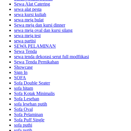
Sewa Alat Catering
sewa alat pesta
sewa kursi kuliah
sewa meja bulat
Sewa meja dan kursi dinner
sewa meja oval dan kursi silang
sewa meja test
sewa partisi
SEWA PELAMINAN
Sewa Tenda
sewa tenda dekorasi serut full modfiikasi
Sewa Tenda Pernikahan
Showcase
Sign In
SOFA
Sofa Double Seater
sofa hitam
Sofa Kotak Minimalis
Sofa Lesehan
sofa lesehan putih
Sofa Oval
Sofa Pelaminan
Sofa Puff Single
sofa puthi
sofa putih