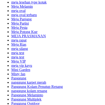
meja lesehan type kotak
Meja Melamin
meja oval
meja oval terbaru
Meja Panjang
Meja Partisi
Meja Pesta
Meja Potong Kue
MEJA PRASMANAN
meja rapat
Meja Rias
meja silang
meja test
meja test
Meja VIP
meja vip kayu
Mini Garden
Misty fan
Panggung
panggung karpet merah
Panggung Kolam Penutup Renang
panggung kolam renang
Panggung Melaminto
Panggung Multiplek
Panggung Outdoor