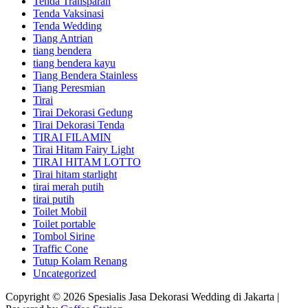
Tenda Transparan
Tenda Vaksinasi
Tenda Wedding
Tiang Antrian
tiang bendera
tiang bendera kayu
Tiang Bendera Stainless
Tiang Peresmian
Tirai
Tirai Dekorasi Gedung
Tirai Dekorasi Tenda
TIRAI FILAMIN
Tirai Hitam Fairy Light
TIRAI HITAM LOTTO
Tirai hitam starlight
tirai merah putih
tirai putih
Toilet Mobil
Toilet portable
Tombol Sirine
Traffic Cone
Tutup Kolam Renang
Uncategorized
Copyright © 2026 Spesialis Jasa Dekorasi Wedding di Jakarta |