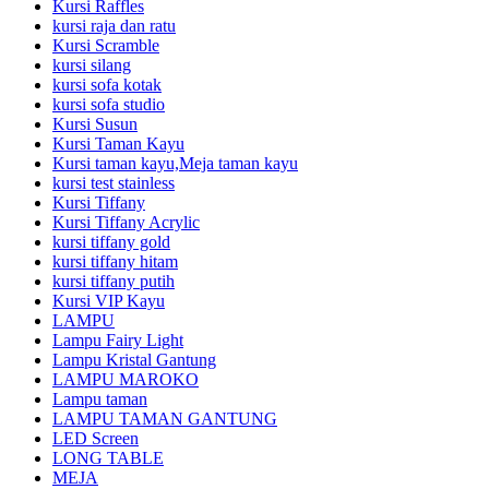
Kursi Raffles
kursi raja dan ratu
Kursi Scramble
kursi silang
kursi sofa kotak
kursi sofa studio
Kursi Susun
Kursi Taman Kayu
Kursi taman kayu,Meja taman kayu
kursi test stainless
Kursi Tiffany
Kursi Tiffany Acrylic
kursi tiffany gold
kursi tiffany hitam
kursi tiffany putih
Kursi VIP Kayu
LAMPU
Lampu Fairy Light
Lampu Kristal Gantung
LAMPU MAROKO
Lampu taman
LAMPU TAMAN GANTUNG
LED Screen
LONG TABLE
MEJA