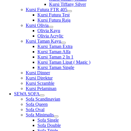
Kursi Tiffany Silver
Kursi Futura FTR 405
Show
Kursi Futura Test
sub
Kursi Futura Raja
menu
Kursi Olivia
Show
Olivia Kayu
sub
Olivia Acrylic
menu
Kursi Taman Kayu
Show
Kursi Taman Extra
sub
Kursi Taman Alfa
menu
Kursi Taman 2 In 1
Kursi Taman Lipat ( Magic )
Kursi Taman Single
Kursi Dinner
Kursi Direktur
Kursi Scramble
Kursi Pelaminan
SEWA SOFA
Show
Sofa Scandinavian
sub
Sofa Queen
menu
Sofa Oval
Sofa Minimalis
Show
Sofa Single
sub
Sofa Double
menu
Sofa Triple