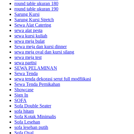
round table ukuran 180
round table ukuran 190
Sarung Kursi
Sarung Kursi Stretch
Sewa Alat Catering
sewa alat pesta
sewa kursi kuliah
sewa meja bulat
Sewa meja dan kursi dinner
sewa meja oval dan kursi silang
sewa meja test
sewa partisi
SEWA PELAMINAN
Sewa Tenda
sewa tenda dekorasi serut full modfiikasi
Sewa Tenda Pernikahan
Showcase
Sign In
SOFA
Sofa Double Seater
sofa hitam
Sofa Kotak Minimalis
Sofa Lesehan
sofa lesehan putih
Sofa Oval