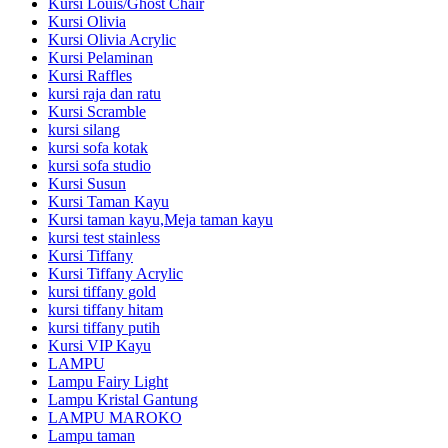
Kursi Louis/Ghost Chair
Kursi Olivia
Kursi Olivia Acrylic
Kursi Pelaminan
Kursi Raffles
kursi raja dan ratu
Kursi Scramble
kursi silang
kursi sofa kotak
kursi sofa studio
Kursi Susun
Kursi Taman Kayu
Kursi taman kayu,Meja taman kayu
kursi test stainless
Kursi Tiffany
Kursi Tiffany Acrylic
kursi tiffany gold
kursi tiffany hitam
kursi tiffany putih
Kursi VIP Kayu
LAMPU
Lampu Fairy Light
Lampu Kristal Gantung
LAMPU MAROKO
Lampu taman