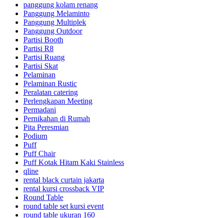
panggung kolam renang
Panggung Melaminto
Panggung Multiplek
Panggung Outdoor
Partisi Booth
Partisi R8
Partisi Ruang
Partisi Skat
Pelaminan
Pelaminan Rustic
Peralatan catering
Perlengkapan Meeting
Permadani
Pernikahan di Rumah
Pita Peresmian
Podium
Puff
Puff Chair
Puff Kotak Hitam Kaki Stainless
qline
rental black curtain jakarta
rental kursi crossback VIP
Round Table
round table set kursi event
round table ukuran 160