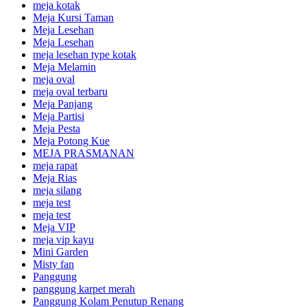
meja kotak
Meja Kursi Taman
Meja Lesehan
Meja Lesehan
meja lesehan type kotak
Meja Melamin
meja oval
meja oval terbaru
Meja Panjang
Meja Partisi
Meja Pesta
Meja Potong Kue
MEJA PRASMANAN
meja rapat
Meja Rias
meja silang
meja test
meja test
Meja VIP
meja vip kayu
Mini Garden
Misty fan
Panggung
panggung karpet merah
Panggung Kolam Penutup Renang