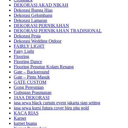
DEKORASI AKAD NIKAH
Dekorasi Bunga Hias
Dekorasi Gelombang
Dekorasi Lamaran
DEKORASI PERNIKAHAN
DEKORASI PERNIKAHAN TRADISIONAL
Dekorasi Pesta
Dekorasi Wedding Otdoor
FAIRLY LIGHT
Fairy Light
Flooring
Flooring Dance
Flooring Penutup Kolam Renang
Gate – Background
Gate – Pintu Masuk
GATE CUSTOM
Gong Peresmian
Gubugan Prasmanan
JASA DEKORASI
jasa sewa black curtain event jakarta siap setitng
jasa sewa kursi futura cover biru pita gold
KACA RIAS
Karpet
karpet buana