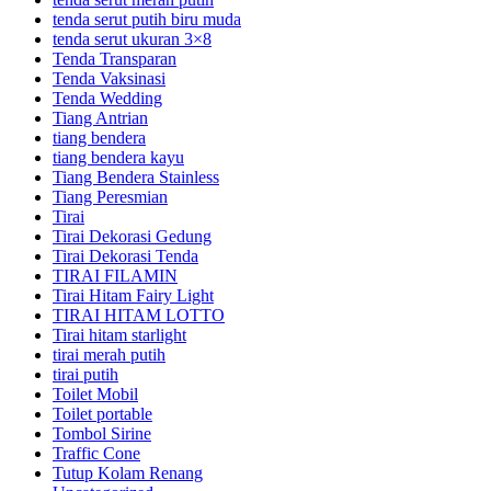
tenda serut putih biru muda
tenda serut ukuran 3×8
Tenda Transparan
Tenda Vaksinasi
Tenda Wedding
Tiang Antrian
tiang bendera
tiang bendera kayu
Tiang Bendera Stainless
Tiang Peresmian
Tirai
Tirai Dekorasi Gedung
Tirai Dekorasi Tenda
TIRAI FILAMIN
Tirai Hitam Fairy Light
TIRAI HITAM LOTTO
Tirai hitam starlight
tirai merah putih
tirai putih
Toilet Mobil
Toilet portable
Tombol Sirine
Traffic Cone
Tutup Kolam Renang