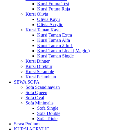
Kursi Futura Test
Kursi Futura Raja
Kursi Olivia
Olivia Kayu
Olivia Acrylic
Kursi Taman Kayu
Kursi Taman Extra
Kursi Taman Alfa
Kursi Taman 2 In 1
Kursi Taman Lipat ( Magic )
Kursi Taman Single
Kursi Dinner
Kursi Direktur
Kursi Scramble
Kursi Pelaminan
SEWA SOFA
Sofa Scandinavian
Sofa Queen
Sofa Oval
Sofa Minimalis
Sofa Single
Sofa Double
Sofa Triple
Sewa Podium
KURSI ACRYLIC