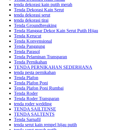
tenda dekorasi kain putih merah
Tenda Dekorasi Kain Serut
tenda dekorasi serut
tenda dekorasi tirai
Tenda Groundbreaking
Tenda Hanggar Dekor Kain Serut Putih Hijau
Tenda Kerucut
Tenda Konvensional
Tenda Panggung
Tenda Parasol
Tenda Pelaminan Transparan
Tenda Pernikahan
TENDA PERNIKAHAN SEDERHANA
tenda pesta pernikahan
Tenda Plafon
Tenda Plafon Poni
Tenda Plafon Poni Rumbai
Tenda Roder
Tenda Roder Transparan
tenda roder wedding
TENDA SAILTENSE
TENDA SALTENTS
Tenda Sarnafil
tenda serut kain rempel hijau putih
tenda serut merah putih