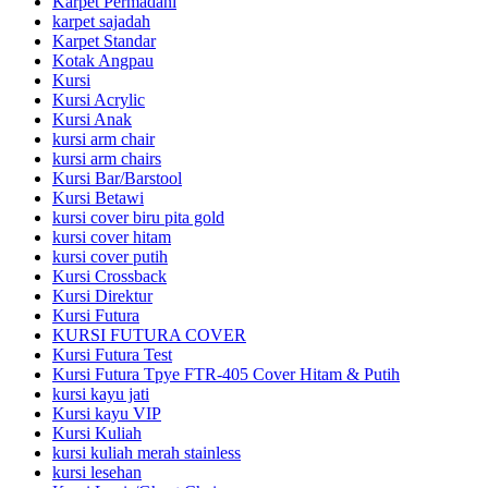
Karpet Permadani
karpet sajadah
Karpet Standar
Kotak Angpau
Kursi
Kursi Acrylic
Kursi Anak
kursi arm chair
kursi arm chairs
Kursi Bar/Barstool
Kursi Betawi
kursi cover biru pita gold
kursi cover hitam
kursi cover putih
Kursi Crossback
Kursi Direktur
Kursi Futura
KURSI FUTURA COVER
Kursi Futura Test
Kursi Futura Tpye FTR-405 Cover Hitam & Putih
kursi kayu jati
Kursi kayu VIP
Kursi Kuliah
kursi kuliah merah stainless
kursi lesehan