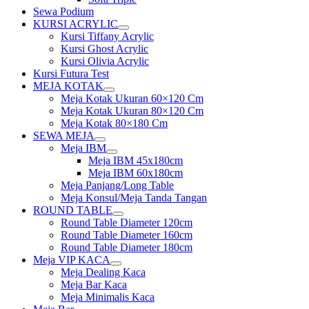
Sewa Podium
KURSI ACRYLIC
Show
Kursi Tiffany Acrylic
sub
Kursi Ghost Acrylic
menu
Kursi Olivia Acrylic
Kursi Futura Test
MEJA KOTAK
Show
Meja Kotak Ukuran 60×120 Cm
sub
Meja Kotak Ukuran 80×120 Cm
menu
Meja Kotak 80×180 Cm
SEWA MEJA
Show
Meja IBM
sub
Show
Meja IBM 45x180cm
menu
sub
Meja IBM 60x180cm
menu
Meja Panjang/Long Table
Meja Konsul/Meja Tanda Tangan
ROUND TABLE
Show
Round Table Diameter 120cm
sub
Round Table Diameter 160cm
menu
Round Table Diameter 180cm
Meja VIP KACA
Show
Meja Dealing Kaca
sub
Meja Bar Kaca
menu
Meja Minimalis Kaca