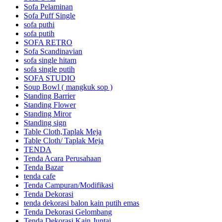
Sofa Pelaminan
Sofa Puff Single
sofa puthi
sofa putih
SOFA RETRO
Sofa Scandinavian
sofa single hitam
sofa single putih
SOFA STUDIO
Soup Bowl ( mangkuk sop )
Standing Barrier
Standing Flower
Standing Miror
Standing sign
Table Cloth,Taplak Meja
Table Cloth/ Taplak Meja
TENDA
Tenda Acara Perusahaan
Tenda Bazar
tenda cafe
Tenda Campuran/Modifikasi
Tenda Dekorasi
tenda dekorasi balon kain putih emas
Tenda Dekorasi Gelombang
Tenda Dekorasi Kain Juntai