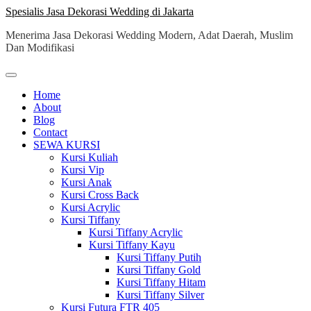
Skip
Spesialis Jasa Dekorasi Wedding di Jakarta
to
Menerima Jasa Dekorasi Wedding Modern, Adat Daerah, Muslim
content
Dan Modifikasi
Home
About
Blog
Contact
SEWA KURSI
Kursi Kuliah
Kursi Vip
Kursi Anak
Kursi Cross Back
Kursi Acrylic
Kursi Tiffany
Kursi Tiffany Acrylic
Kursi Tiffany Kayu
Kursi Tiffany Putih
Kursi Tiffany Gold
Kursi Tiffany Hitam
Kursi Tiffany Silver
Kursi Futura FTR 405