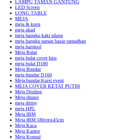
LAMPU TAMAN GANTUNG
LED Screen
LONG TABLE
MEJA
meja & kursi
meja akad
meja bangku kaki silang
meja bangku taman bazar ramadhan
meja barstool
Meja Bulat
meja bulat cover biru
meja bulat D180
Meja Bundar
meja bundar D160
Meja bundar,Kursi event
MEJA COVER KETAT PUTIH
Meja Dealing
Meja dinner
meja dirmy
meja HPL
Meja IBM
Meja IBM 180cmx45cm
Meja Kaca
Meja Kantor
Meja Konsul