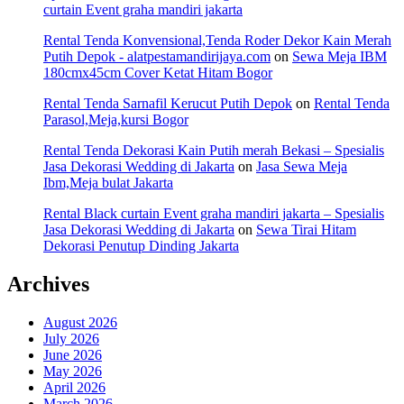
curtain Event graha mandiri jakarta
Rental Tenda Konvensional,Tenda Roder Dekor Kain Merah
Putih Depok - alatpestamandirijaya.com
on
Sewa Meja IBM
180cmx45cm Cover Ketat Hitam Bogor
Rental Tenda Sarnafil Kerucut Putih Depok
on
Rental Tenda
Parasol,Meja,kursi Bogor
Rental Tenda Dekorasi Kain Putih merah Bekasi – Spesialis
Jasa Dekorasi Wedding di Jakarta
on
Jasa Sewa Meja
Ibm,Meja bulat Jakarta
Rental Black curtain Event graha mandiri jakarta – Spesialis
Jasa Dekorasi Wedding di Jakarta
on
Sewa Tirai Hitam
Dekorasi Penutup Dinding Jakarta
Archives
August 2026
July 2026
June 2026
May 2026
April 2026
March 2026