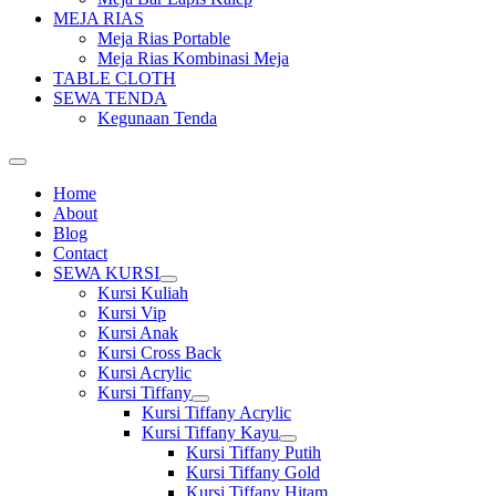
MEJA RIAS
Meja Rias Portable
Meja Rias Kombinasi Meja
TABLE CLOTH
SEWA TENDA
Kegunaan Tenda
Home
About
Blog
Contact
SEWA KURSI
Show
Kursi Kuliah
sub
Kursi Vip
menu
Kursi Anak
Kursi Cross Back
Kursi Acrylic
Kursi Tiffany
Show
Kursi Tiffany Acrylic
sub
Kursi Tiffany Kayu
menu
Show
Kursi Tiffany Putih
sub
Kursi Tiffany Gold
menu
Kursi Tiffany Hitam