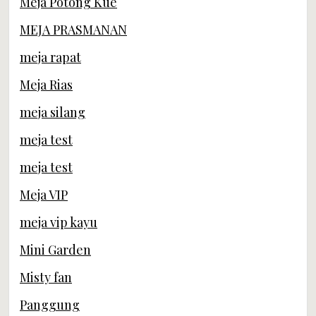
Meja Potong Kue
MEJA PRASMANAN
meja rapat
Meja Rias
meja silang
meja test
meja test
Meja VIP
meja vip kayu
Mini Garden
Misty fan
Panggung