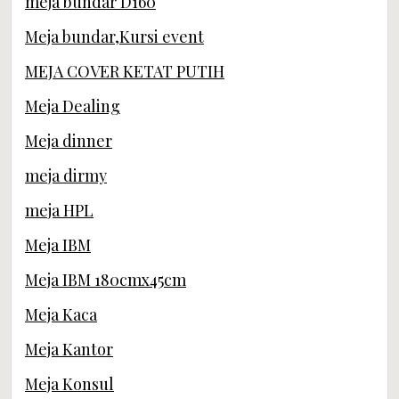
meja bundar D160
Meja bundar,Kursi event
MEJA COVER KETAT PUTIH
Meja Dealing
Meja dinner
meja dirmy
meja HPL
Meja IBM
Meja IBM 180cmx45cm
Meja Kaca
Meja Kantor
Meja Konsul