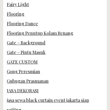
Fairy Light
Flooring
Flooring Dance
Flooring Penutup Kolam Renang
Gate – Background
Gate – Pintu Masuk
GATE CUSTOM
Gong Peresmian
Gubugan Prasmanan
JASA DEKORASI
jasa sewa black curtain event jakarta siap
setitng