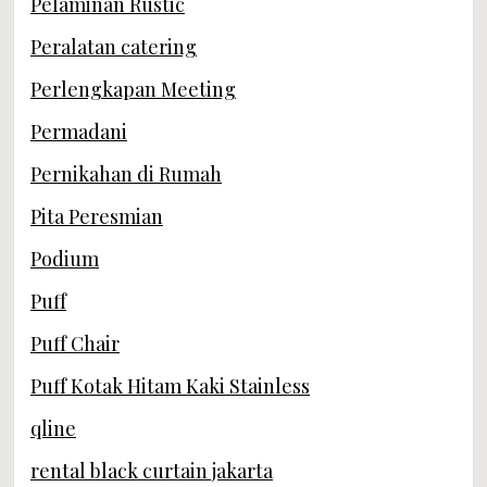
Pelaminan Rustic
Peralatan catering
Perlengkapan Meeting
Permadani
Pernikahan di Rumah
Pita Peresmian
Podium
Puff
Puff Chair
Puff Kotak Hitam Kaki Stainless
qline
rental black curtain jakarta