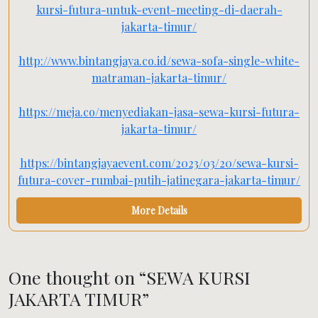
kursi-futura-untuk-event-meeting-di-daerah-
jakarta-timur/
http://www.bintangjaya.co.id/sewa-sofa-single-white-
matraman-jakarta-timur/
https://meja.co/menyediakan-jasa-sewa-kursi-futura-
jakarta-timur/
https://bintangjayaevent.com/2023/03/20/sewa-kursi-
futura-cover-rumbai-putih-jatinegara-jakarta-timur/
More Details
One thought on “
SEWA KURSI
JAKARTA TIMUR
”