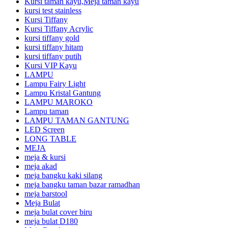
Kursi taman kayu,Meja taman kayu
kursi test stainless
Kursi Tiffany
Kursi Tiffany Acrylic
kursi tiffany gold
kursi tiffany hitam
kursi tiffany putih
Kursi VIP Kayu
LAMPU
Lampu Fairy Light
Lampu Kristal Gantung
LAMPU MAROKO
Lampu taman
LAMPU TAMAN GANTUNG
LED Screen
LONG TABLE
MEJA
meja & kursi
meja akad
meja bangku kaki silang
meja bangku taman bazar ramadhan
meja barstool
Meja Bulat
meja bulat cover biru
meja bulat D180