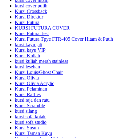
kursi cover hitam
kursi cover putih
Kursi Crossback
Kursi Direktur
Kursi Futura
KURSI FUTURA COVER
Kursi Futura Test
Kursi Futura Tpye FTR-405 Cover Hitam & Putih
kursi kayu jati
Kursi kayu VIP
Kursi Kuliah
kursi kuliah merah stainless
kursi lesehan
Kursi Louis/Ghost Chair
Kursi Olivia
Kursi Olivia Acrylic
Kursi Pelaminan
Kursi Raffles
kursi raja dan ratu
Kursi Scramble
kursi silang
kursi sofa kotak
kursi sofa studio
Kursi Susun
Kursi Taman Kayu