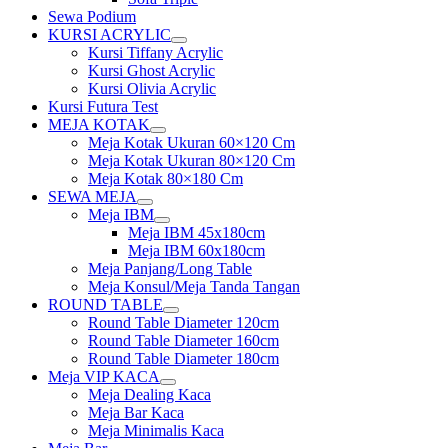
Sewa Podium
KURSI ACRYLIC
Show
Kursi Tiffany Acrylic
sub
Kursi Ghost Acrylic
menu
Kursi Olivia Acrylic
Kursi Futura Test
MEJA KOTAK
Show
Meja Kotak Ukuran 60×120 Cm
sub
Meja Kotak Ukuran 80×120 Cm
menu
Meja Kotak 80×180 Cm
SEWA MEJA
Show
Meja IBM
sub
Show
Meja IBM 45x180cm
menu
sub
Meja IBM 60x180cm
menu
Meja Panjang/Long Table
Meja Konsul/Meja Tanda Tangan
ROUND TABLE
Show
Round Table Diameter 120cm
sub
Round Table Diameter 160cm
menu
Round Table Diameter 180cm
Meja VIP KACA
Show
Meja Dealing Kaca
sub
Meja Bar Kaca
menu
Meja Minimalis Kaca