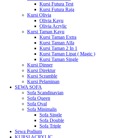
Kursi Futura Test
Kursi Futura Raja
Kursi Olivia
Olivia Kayu
Olivia Acrylic
Kursi Taman Kayu
Kursi Taman Extra
Kursi Taman Alfa
Kursi Taman 2 In 1
Kursi Taman Lipat ( Magic )
Kursi Taman Single
Kursi Dinner
Kursi Direktur
Kursi Scramble
Kursi Pelaminan
SEWA SOFA
Sofa Scandinavian
Sofa Queen
Sofa Oval
Sofa Minimalis
Sofa Single
Sofa Double
Sofa Triple
Sewa Podium
KURSI ACRYLIC