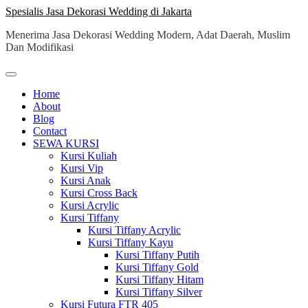
Skip
Spesialis Jasa Dekorasi Wedding di Jakarta
to
Menerima Jasa Dekorasi Wedding Modern, Adat Daerah, Muslim
content
Dan Modifikasi
Home
About
Blog
Contact
SEWA KURSI
Kursi Kuliah
Kursi Vip
Kursi Anak
Kursi Cross Back
Kursi Acrylic
Kursi Tiffany
Kursi Tiffany Acrylic
Kursi Tiffany Kayu
Kursi Tiffany Putih
Kursi Tiffany Gold
Kursi Tiffany Hitam
Kursi Tiffany Silver
Kursi Futura FTR 405