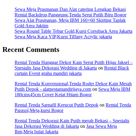
Sewa Meja Prasmanan Dan Alat catering Lengkap Bekasi
Rental Backdrop,Panggung,Tenda Serut Putih Biru Bogor
Sewa Alat Prasmanan, Meja IBM 160×60 Skirting Taplak
Gold Area Jaktim
Sewa Round Table Tebar Gold,Kursi Corssback Area Jakarta
Sewa Meja Kaca VIP,Kursi Tiffany Acrylic jakarta
Recent Comments
Rental Tenda Hanggar Dekor Kain Serut Putih Hijau Jaksel –
Spesialis Jasa Dekorasi Wedding di Jakarta
on
Rental Black
curtain Event graha mandiri jakarta
Rental Tenda Konvensional,Tenda Roder Dekor Kain Merah
Putih Depok - alatpestamandirijaya.com
on
Sewa Meja IBM
180cmx45cm Cover Ketat Hitam Bogor
Rental Tenda Sarnafil Kerucut Putih Depok
on
Rental Tenda
Parasol,Meja,kursi Bogor
Rental Tenda Dekorasi Kain Putih merah Bekasi – Spesialis
Jasa Dekorasi Wedding di Jakarta
on
Jasa Sewa Meja
Ibm,Meja bulat Jakarta