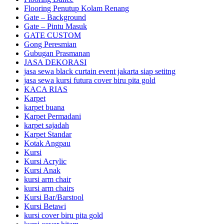
Flooring Penutup Kolam Renang
Gate – Background
Gate – Pintu Masuk
GATE CUSTOM
Gong Peresmian
Gubugan Prasmanan
JASA DEKORASI
jasa sewa black curtain event jakarta siap setitng
jasa sewa kursi futura cover biru pita gold
KACA RIAS
Karpet
karpet buana
Karpet Permadani
karpet sajadah
Karpet Standar
Kotak Angpau
Kursi
Kursi Acrylic
Kursi Anak
kursi arm chair
kursi arm chairs
Kursi Bar/Barstool
Kursi Betawi
kursi cover biru pita gold