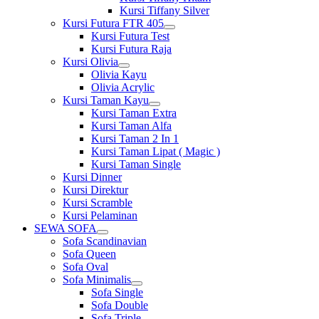
Kursi Tiffany Silver
Kursi Futura FTR 405
Show
Kursi Futura Test
sub
Kursi Futura Raja
menu
Kursi Olivia
Show
Olivia Kayu
sub
Olivia Acrylic
menu
Kursi Taman Kayu
Show
Kursi Taman Extra
sub
Kursi Taman Alfa
menu
Kursi Taman 2 In 1
Kursi Taman Lipat ( Magic )
Kursi Taman Single
Kursi Dinner
Kursi Direktur
Kursi Scramble
Kursi Pelaminan
SEWA SOFA
Show
Sofa Scandinavian
sub
Sofa Queen
menu
Sofa Oval
Sofa Minimalis
Show
Sofa Single
sub
Sofa Double
menu
Sofa Triple