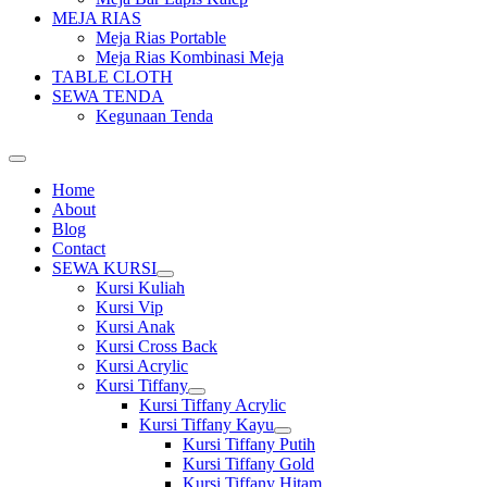
MEJA RIAS
Meja Rias Portable
Meja Rias Kombinasi Meja
TABLE CLOTH
SEWA TENDA
Kegunaan Tenda
Home
About
Blog
Contact
SEWA KURSI
Show
Kursi Kuliah
sub
Kursi Vip
menu
Kursi Anak
Kursi Cross Back
Kursi Acrylic
Kursi Tiffany
Show
Kursi Tiffany Acrylic
sub
Kursi Tiffany Kayu
menu
Show
Kursi Tiffany Putih
sub
Kursi Tiffany Gold
menu
Kursi Tiffany Hitam