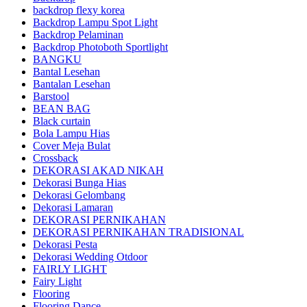
backdrop flexy korea
Backdrop Lampu Spot Light
Backdrop Pelaminan
Backdrop Photoboth Sportlight
BANGKU
Bantal Lesehan
Bantalan Lesehan
Barstool
BEAN BAG
Black curtain
Bola Lampu Hias
Cover Meja Bulat
Crossback
DEKORASI AKAD NIKAH
Dekorasi Bunga Hias
Dekorasi Gelombang
Dekorasi Lamaran
DEKORASI PERNIKAHAN
DEKORASI PERNIKAHAN TRADISIONAL
Dekorasi Pesta
Dekorasi Wedding Otdoor
FAIRLY LIGHT
Fairy Light
Flooring
Flooring Dance