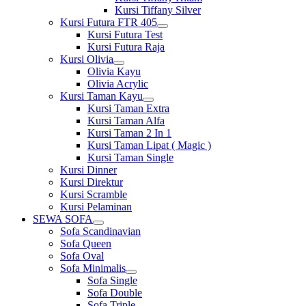
Kursi Tiffany Silver
Kursi Futura FTR 405
Show
Kursi Futura Test
sub
Kursi Futura Raja
menu
Kursi Olivia
Show
Olivia Kayu
sub
Olivia Acrylic
menu
Kursi Taman Kayu
Show
Kursi Taman Extra
sub
Kursi Taman Alfa
menu
Kursi Taman 2 In 1
Kursi Taman Lipat ( Magic )
Kursi Taman Single
Kursi Dinner
Kursi Direktur
Kursi Scramble
Kursi Pelaminan
SEWA SOFA
Show
Sofa Scandinavian
sub
Sofa Queen
menu
Sofa Oval
Sofa Minimalis
Show
Sofa Single
sub
Sofa Double
menu
Sofa Triple