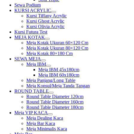
Sewa Podium
KURSI ACRYLIC
Show
Kursi Tiffany Acrylic
sub
Kursi Ghost Acrylic
menu
Kursi Olivia Acrylic
Kursi Futura Test
MEJA KOTAK
Show
Meja Kotak Ukuran 60×120 Cm
sub
Meja Kotak Ukuran 80×120 Cm
menu
Meja Kotak 80×180 Cm
SEWA MEJA
Show
Meja IBM
sub
Show
Meja IBM 45x180cm
menu
sub
Meja IBM 60x180cm
menu
Meja Panjang/Long Table
Meja Konsul/Meja Tanda Tangan
ROUND TABLE
Show
Round Table Diameter 120cm
sub
Round Table Diameter 160cm
menu
Round Table Diameter 180cm
Meja VIP KACA
Show
Meja Dealing Kaca
sub
Meja Bar Kaca
menu
Meja Minimalis Kaca