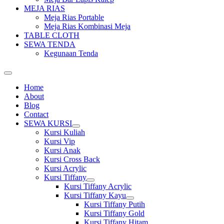
MEJA RIAS
Meja Rias Portable
Meja Rias Kombinasi Meja
TABLE CLOTH
SEWA TENDA
Kegunaan Tenda
Home
About
Blog
Contact
SEWA KURSI
Show
Kursi Kuliah
sub
Kursi Vip
menu
Kursi Anak
Kursi Cross Back
Kursi Acrylic
Kursi Tiffany
Show
Kursi Tiffany Acrylic
sub
Kursi Tiffany Kayu
menu
Show
Kursi Tiffany Putih
sub
Kursi Tiffany Gold
menu
Kursi Tiffany Hitam