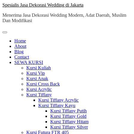
Skip
Spesialis Jasa Dekorasi Wedding di Jakarta
to
Menerima Jasa Dekorasi Wedding Modern, Adat Daerah, Muslim
content
Dan Modifikasi
Home
About
Blog
Contact
SEWA KURSI
Kursi Kuliah
Kursi Vip
Kursi Anak
Kursi Cross Back
Kursi Acrylic
Kursi Tiffany
Kursi Tiffany Acrylic
Kursi Tiffany Kayu
Kursi Tiffany Putih
Kursi Tiffany Gold
Kursi Tiffany Hitam
Kursi Tiffany Silver
Kursi Futura FTR 405