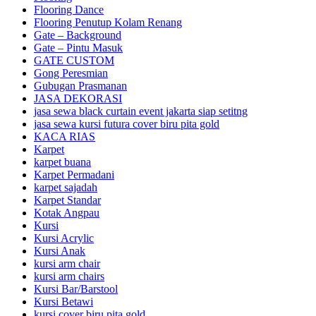
Flooring Dance
Flooring Penutup Kolam Renang
Gate – Background
Gate – Pintu Masuk
GATE CUSTOM
Gong Peresmian
Gubugan Prasmanan
JASA DEKORASI
jasa sewa black curtain event jakarta siap setitng
jasa sewa kursi futura cover biru pita gold
KACA RIAS
Karpet
karpet buana
Karpet Permadani
karpet sajadah
Karpet Standar
Kotak Angpau
Kursi
Kursi Acrylic
Kursi Anak
kursi arm chair
kursi arm chairs
Kursi Bar/Barstool
Kursi Betawi
kursi cover biru pita gold