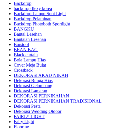
Backdrop
backdrop flexy korea
Backdrop Lampu Spot Light
Backdrop Pelaminan
Backdrop Photoboth Sportlight
BANGKU
Bantal Lesehan
Bantalan Lesehan
Barstool
BEAN BAG
Black curtain
Bola Lampu Hias
Cover Meja Bulat
Crossback
DEKORASI AKAD NIKAH
Dekorasi Bunga Hias
Dekorasi Gelombang
Dekorasi Lamaran
DEKORASI PERNIKAHAN
DEKORASI PERNIKAHAN TRADISIONAL
Dekorasi Pesta
Dekorasi Wedding Otdoor
FAIRLY LIGHT
Fairy Light
Flooring