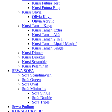
Kursi Futura Test
Kursi Futura Raja
Kursi Olivia
Olivia Kayu
Olivia Acrylic
Kursi Taman Kayu
Kursi Taman Extra
Kursi Taman Alfa
Kursi Taman 2 In 1
Kursi Taman Lipat ( Magic )
Kursi Taman Single
Kursi Dinner
Kursi Direktur
Kursi Scramble
Kursi Pelaminan
SEWA SOFA
Sofa Scandinavian
Sofa Queen
Sofa Oval
Sofa Minimalis
Sofa Single
Sofa Double
Sofa Triple
Sewa Podium
KURSI ACRYLIC