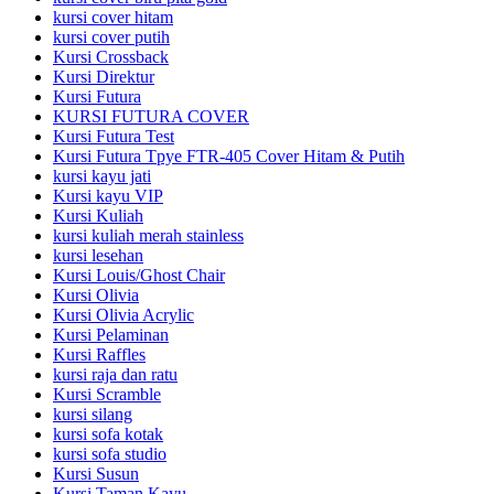
kursi cover hitam
kursi cover putih
Kursi Crossback
Kursi Direktur
Kursi Futura
KURSI FUTURA COVER
Kursi Futura Test
Kursi Futura Tpye FTR-405 Cover Hitam & Putih
kursi kayu jati
Kursi kayu VIP
Kursi Kuliah
kursi kuliah merah stainless
kursi lesehan
Kursi Louis/Ghost Chair
Kursi Olivia
Kursi Olivia Acrylic
Kursi Pelaminan
Kursi Raffles
kursi raja dan ratu
Kursi Scramble
kursi silang
kursi sofa kotak
kursi sofa studio
Kursi Susun
Kursi Taman Kayu