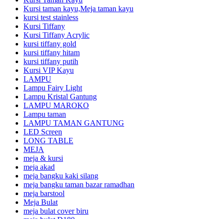
Kursi taman kayu,Meja taman kayu
kursi test stainless
Kursi Tiffany
Kursi Tiffany Acrylic
kursi tiffany gold
kursi tiffany hitam
kursi tiffany putih
Kursi VIP Kayu
LAMPU
Lampu Fairy Light
Lampu Kristal Gantung
LAMPU MAROKO
Lampu taman
LAMPU TAMAN GANTUNG
LED Screen
LONG TABLE
MEJA
meja & kursi
meja akad
meja bangku kaki silang
meja bangku taman bazar ramadhan
meja barstool
Meja Bulat
meja bulat cover biru