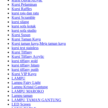
Kursi Olivia Acrylic
Kursi Pelaminan
Kursi Raffles
kursi raja dan ratu
Kursi Scramble
kursi silang
kursi sofa kotak
kursi sofa studio
Kursi Susun
Kursi Taman Kayu
Kursi taman kayu,Meja taman kayu
kursi test stainless
Kursi Tiffany
Kursi Tiffany Acrylic
kursi tiffany gold
kursi tiffany hitam
kursi tiffany putih
Kursi VIP Kayu
LAMPU
Lampu Fairy Light
Lampu Kristal Gantung
LAMPU MAROKO
Lampu taman
LAMPU TAMAN GANTUNG
LED Screen