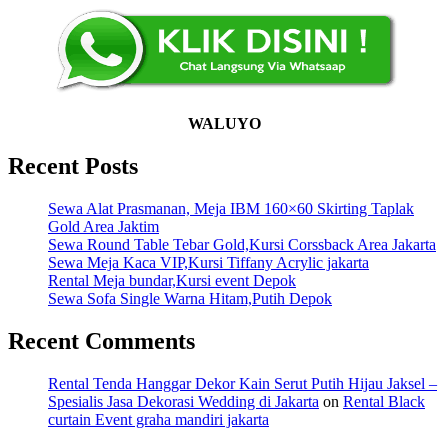
WALUYO
Recent Posts
Sewa Alat Prasmanan, Meja IBM 160×60 Skirting Taplak
Gold Area Jaktim
Sewa Round Table Tebar Gold,Kursi Corssback Area Jakarta
Sewa Meja Kaca VIP,Kursi Tiffany Acrylic jakarta
Rental Meja bundar,Kursi event Depok
Sewa Sofa Single Warna Hitam,Putih Depok
Recent Comments
Rental Tenda Hanggar Dekor Kain Serut Putih Hijau Jaksel –
Spesialis Jasa Dekorasi Wedding di Jakarta
on
Rental Black
curtain Event graha mandiri jakarta