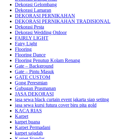
Dekorasi Gelombang
Dekorasi Lamaran
DEKORASI PERNIKAHAN
DEKORASI PERNIKAHAN TRADISIONAL
Dekorasi Pesta
Dekorasi Wedding Otdoor
FAIRLY LIGHT
Fairy Light
Flooring
Flooring Dance
Flooring Penutup Kolam Renang
Gate – Background
Gate – Pintu Masuk
GATE CUSTOM
Gong Peresmian
Gubugan Prasmanan
JASA DEKORASI
jasa sewa black curtain event jakarta siap setitng
jasa sewa kursi futura cover biru pita gold
KACA RIAS
Karpet
karpet buana
Karpet Permadani
karpet sajadah
Karpet Standar