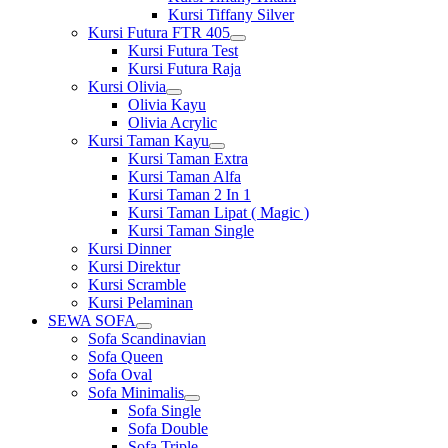
Kursi Tiffany Silver
Kursi Futura FTR 405
Show
Kursi Futura Test
sub
Kursi Futura Raja
menu
Kursi Olivia
Show
Olivia Kayu
sub
Olivia Acrylic
menu
Kursi Taman Kayu
Show
Kursi Taman Extra
sub
Kursi Taman Alfa
menu
Kursi Taman 2 In 1
Kursi Taman Lipat ( Magic )
Kursi Taman Single
Kursi Dinner
Kursi Direktur
Kursi Scramble
Kursi Pelaminan
SEWA SOFA
Show
Sofa Scandinavian
sub
Sofa Queen
menu
Sofa Oval
Sofa Minimalis
Show
Sofa Single
sub
Sofa Double
menu
Sofa Triple