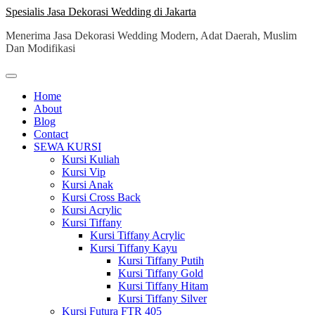
Skip
Spesialis Jasa Dekorasi Wedding di Jakarta
to
Menerima Jasa Dekorasi Wedding Modern, Adat Daerah, Muslim
content
Dan Modifikasi
Home
About
Blog
Contact
SEWA KURSI
Kursi Kuliah
Kursi Vip
Kursi Anak
Kursi Cross Back
Kursi Acrylic
Kursi Tiffany
Kursi Tiffany Acrylic
Kursi Tiffany Kayu
Kursi Tiffany Putih
Kursi Tiffany Gold
Kursi Tiffany Hitam
Kursi Tiffany Silver
Kursi Futura FTR 405