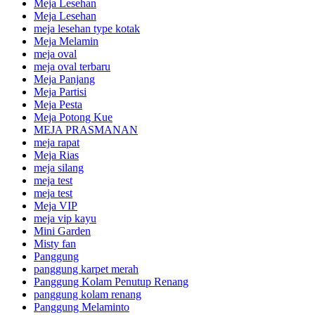
Meja Lesehan
Meja Lesehan
meja lesehan type kotak
Meja Melamin
meja oval
meja oval terbaru
Meja Panjang
Meja Partisi
Meja Pesta
Meja Potong Kue
MEJA PRASMANAN
meja rapat
Meja Rias
meja silang
meja test
meja test
Meja VIP
meja vip kayu
Mini Garden
Misty fan
Panggung
panggung karpet merah
Panggung Kolam Penutup Renang
panggung kolam renang
Panggung Melaminto