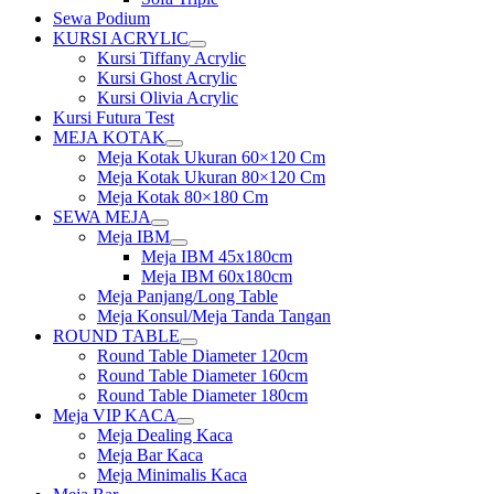
Sewa Podium
KURSI ACRYLIC
Show
Kursi Tiffany Acrylic
sub
Kursi Ghost Acrylic
menu
Kursi Olivia Acrylic
Kursi Futura Test
MEJA KOTAK
Show
Meja Kotak Ukuran 60×120 Cm
sub
Meja Kotak Ukuran 80×120 Cm
menu
Meja Kotak 80×180 Cm
SEWA MEJA
Show
Meja IBM
sub
Show
Meja IBM 45x180cm
menu
sub
Meja IBM 60x180cm
menu
Meja Panjang/Long Table
Meja Konsul/Meja Tanda Tangan
ROUND TABLE
Show
Round Table Diameter 120cm
sub
Round Table Diameter 160cm
menu
Round Table Diameter 180cm
Meja VIP KACA
Show
Meja Dealing Kaca
sub
Meja Bar Kaca
menu
Meja Minimalis Kaca