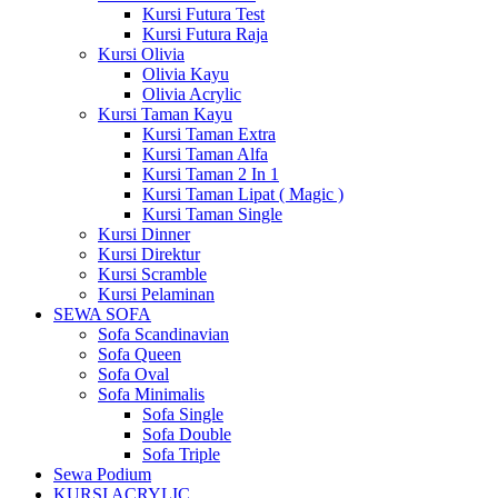
Kursi Futura Test
Kursi Futura Raja
Kursi Olivia
Olivia Kayu
Olivia Acrylic
Kursi Taman Kayu
Kursi Taman Extra
Kursi Taman Alfa
Kursi Taman 2 In 1
Kursi Taman Lipat ( Magic )
Kursi Taman Single
Kursi Dinner
Kursi Direktur
Kursi Scramble
Kursi Pelaminan
SEWA SOFA
Sofa Scandinavian
Sofa Queen
Sofa Oval
Sofa Minimalis
Sofa Single
Sofa Double
Sofa Triple
Sewa Podium
KURSI ACRYLIC