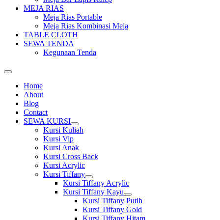
MEJA RIAS
Meja Rias Portable
Meja Rias Kombinasi Meja
TABLE CLOTH
SEWA TENDA
Kegunaan Tenda
Home
About
Blog
Contact
SEWA KURSI
Show
Kursi Kuliah
sub
Kursi Vip
menu
Kursi Anak
Kursi Cross Back
Kursi Acrylic
Kursi Tiffany
Show
Kursi Tiffany Acrylic
sub
Kursi Tiffany Kayu
menu
Show
Kursi Tiffany Putih
sub
Kursi Tiffany Gold
menu
Kursi Tiffany Hitam