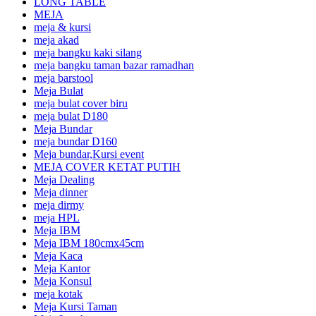
LONG TABLE
MEJA
meja & kursi
meja akad
meja bangku kaki silang
meja bangku taman bazar ramadhan
meja barstool
Meja Bulat
meja bulat cover biru
meja bulat D180
Meja Bundar
meja bundar D160
Meja bundar,Kursi event
MEJA COVER KETAT PUTIH
Meja Dealing
Meja dinner
meja dirmy
meja HPL
Meja IBM
Meja IBM 180cmx45cm
Meja Kaca
Meja Kantor
Meja Konsul
meja kotak
Meja Kursi Taman