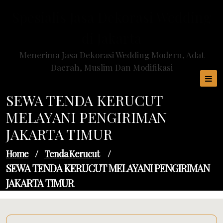
Skip
Spesialis Jasa Dekorasi Wedding
to
content
di Jakarta
Menerima Jasa Dekorasi Wedding Modern, Adat
Daerah, Muslim Dan Modifikasi
SEWA TENDA KERUCUT
MELAYANI PENGIRIMAN
JAKARTA TIMUR
Home
/
Tenda Kerucut
/
SEWA TENDA KERUCUT MELAYANI PENGIRIMAN
JAKARTA TIMUR