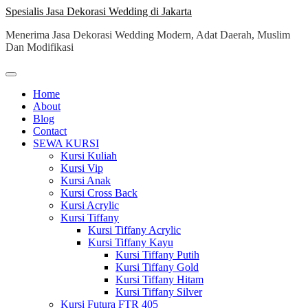
Skip
Spesialis Jasa Dekorasi Wedding di Jakarta
to
Menerima Jasa Dekorasi Wedding Modern, Adat Daerah, Muslim
content
Dan Modifikasi
Home
About
Blog
Contact
SEWA KURSI
Kursi Kuliah
Kursi Vip
Kursi Anak
Kursi Cross Back
Kursi Acrylic
Kursi Tiffany
Kursi Tiffany Acrylic
Kursi Tiffany Kayu
Kursi Tiffany Putih
Kursi Tiffany Gold
Kursi Tiffany Hitam
Kursi Tiffany Silver
Kursi Futura FTR 405