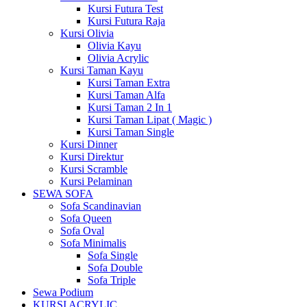
Kursi Futura Test
Kursi Futura Raja
Kursi Olivia
Olivia Kayu
Olivia Acrylic
Kursi Taman Kayu
Kursi Taman Extra
Kursi Taman Alfa
Kursi Taman 2 In 1
Kursi Taman Lipat ( Magic )
Kursi Taman Single
Kursi Dinner
Kursi Direktur
Kursi Scramble
Kursi Pelaminan
SEWA SOFA
Sofa Scandinavian
Sofa Queen
Sofa Oval
Sofa Minimalis
Sofa Single
Sofa Double
Sofa Triple
Sewa Podium
KURSI ACRYLIC