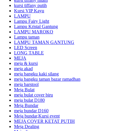
kursi tiffany hitam
kursi tiffany putih
Kursi VIP Kayu
LAMPU
Lampu Fairy Light
Lampu Kristal Gantung
LAMPU MAROKO
Lampu taman
LAMPU TAMAN GANTUNG
LED Screen
LONG TABLE
MEJA
meja & kursi
meja akad
meja bangku kaki silang
meja bangku taman bazar ramadhan
meja barstool
Meja Bulat
meja bulat cover biru
meja bulat D180
Meja Bundar
meja bundar D160
Meja bundar,Kursi event
MEJA COVER KETAT PUTIH
Meja Dealing