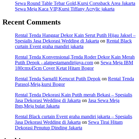
Sewa Round Table Tebar Gold,Kursi Corssback Area Jakarta
Sewa Meja Kaca VIP,Kursi Tiffany Acrylic jakarta
Recent Comments
Rental Tenda Hanggar Dekor Kain Serut Putih Hijau Jaksel –
Spesialis Jasa Dekorasi Wedding di Jakarta
on
Rental Black
curtain Event graha mandiri jakarta
Rental Tenda Konvensional,Tenda Roder Dekor Kain Merah
Putih Depok - alatpestamandirijaya.com
on
Sewa Meja IBM
180cmx45cm Cover Ketat Hitam Bogor
Rental Tenda Sarnafil Kerucut Putih Depok
on
Rental Tenda
Parasol,Meja,kursi Bogor
Rental Tenda Dekorasi Kain Putih merah Bekasi – Spesialis
Jasa Dekorasi Wedding di Jakarta
on
Jasa Sewa Meja
Ibm,Meja bulat Jakarta
Rental Black curtain Event graha mandiri jakarta – Spesialis
Jasa Dekorasi Wedding di Jakarta
on
Sewa Tirai Hitam
Dekorasi Penutup Dinding Jakarta