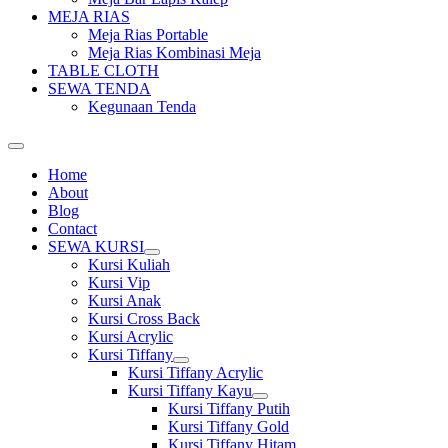
MEJA RIAS
Meja Rias Portable
Meja Rias Kombinasi Meja
TABLE CLOTH
SEWA TENDA
Kegunaan Tenda
Home
About
Blog
Contact
SEWA KURSI
Show
Kursi Kuliah
sub
Kursi Vip
menu
Kursi Anak
Kursi Cross Back
Kursi Acrylic
Kursi Tiffany
Show
Kursi Tiffany Acrylic
sub
Kursi Tiffany Kayu
menu
Show
Kursi Tiffany Putih
sub
Kursi Tiffany Gold
menu
Kursi Tiffany Hitam