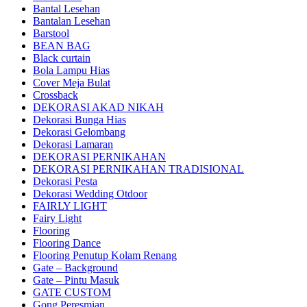
Bantal Lesehan
Bantalan Lesehan
Barstool
BEAN BAG
Black curtain
Bola Lampu Hias
Cover Meja Bulat
Crossback
DEKORASI AKAD NIKAH
Dekorasi Bunga Hias
Dekorasi Gelombang
Dekorasi Lamaran
DEKORASI PERNIKAHAN
DEKORASI PERNIKAHAN TRADISIONAL
Dekorasi Pesta
Dekorasi Wedding Otdoor
FAIRLY LIGHT
Fairy Light
Flooring
Flooring Dance
Flooring Penutup Kolam Renang
Gate – Background
Gate – Pintu Masuk
GATE CUSTOM
Gong Peresmian