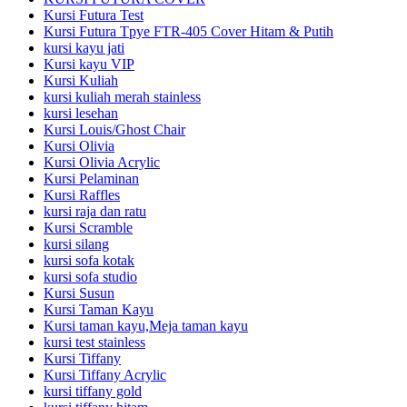
Kursi Futura Test
Kursi Futura Tpye FTR-405 Cover Hitam & Putih
kursi kayu jati
Kursi kayu VIP
Kursi Kuliah
kursi kuliah merah stainless
kursi lesehan
Kursi Louis/Ghost Chair
Kursi Olivia
Kursi Olivia Acrylic
Kursi Pelaminan
Kursi Raffles
kursi raja dan ratu
Kursi Scramble
kursi silang
kursi sofa kotak
kursi sofa studio
Kursi Susun
Kursi Taman Kayu
Kursi taman kayu,Meja taman kayu
kursi test stainless
Kursi Tiffany
Kursi Tiffany Acrylic
kursi tiffany gold