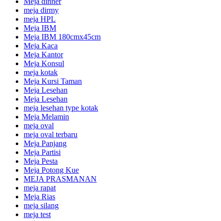
Meja dinner
meja dirmy
meja HPL
Meja IBM
Meja IBM 180cmx45cm
Meja Kaca
Meja Kantor
Meja Konsul
meja kotak
Meja Kursi Taman
Meja Lesehan
Meja Lesehan
meja lesehan type kotak
Meja Melamin
meja oval
meja oval terbaru
Meja Panjang
Meja Partisi
Meja Pesta
Meja Potong Kue
MEJA PRASMANAN
meja rapat
Meja Rias
meja silang
meja test