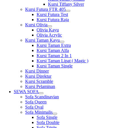
Kursi Tiffany Silver
Kursi Futura FTR 405
Show
Kursi Futura Test
sub
Kursi Futura Raja
menu
Kursi Olivia
Show
Olivia Kayu
sub
Olivia Acrylic
menu
Kursi Taman Kayu
Show
Kursi Taman Extra
sub
Kursi Taman Alfa
menu
Kursi Taman 2 In 1
Kursi Taman Lipat ( Magic )
Kursi Taman Single
Kursi Dinner
Kursi Direktur
Kursi Scramble
Kursi Pelaminan
SEWA SOFA
Show
Sofa Scandinavian
sub
Sofa Queen
menu
Sofa Oval
Sofa Minimalis
Show
Sofa Single
sub
Sofa Double
menu
Sofa Triple