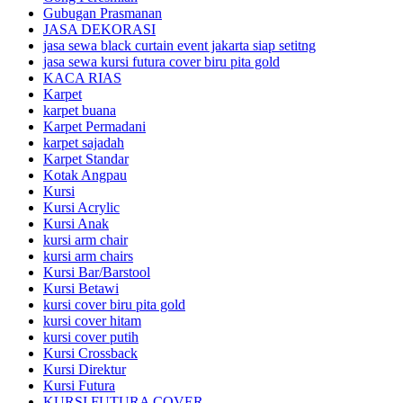
Gubugan Prasmanan
JASA DEKORASI
jasa sewa black curtain event jakarta siap setitng
jasa sewa kursi futura cover biru pita gold
KACA RIAS
Karpet
karpet buana
Karpet Permadani
karpet sajadah
Karpet Standar
Kotak Angpau
Kursi
Kursi Acrylic
Kursi Anak
kursi arm chair
kursi arm chairs
Kursi Bar/Barstool
Kursi Betawi
kursi cover biru pita gold
kursi cover hitam
kursi cover putih
Kursi Crossback
Kursi Direktur
Kursi Futura
KURSI FUTURA COVER