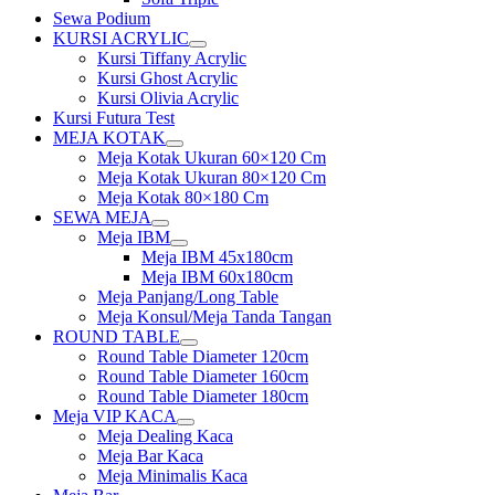
Sewa Podium
KURSI ACRYLIC
Show
Kursi Tiffany Acrylic
sub
Kursi Ghost Acrylic
menu
Kursi Olivia Acrylic
Kursi Futura Test
MEJA KOTAK
Show
Meja Kotak Ukuran 60×120 Cm
sub
Meja Kotak Ukuran 80×120 Cm
menu
Meja Kotak 80×180 Cm
SEWA MEJA
Show
Meja IBM
sub
Show
Meja IBM 45x180cm
menu
sub
Meja IBM 60x180cm
menu
Meja Panjang/Long Table
Meja Konsul/Meja Tanda Tangan
ROUND TABLE
Show
Round Table Diameter 120cm
sub
Round Table Diameter 160cm
menu
Round Table Diameter 180cm
Meja VIP KACA
Show
Meja Dealing Kaca
sub
Meja Bar Kaca
menu
Meja Minimalis Kaca