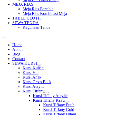
MEJA RIAS
Meja Rias Portable
Meja Rias Kombinasi Meja
TABLE CLOTH
SEWA TENDA
Kegunaan Tenda
Home
About
Blog
Contact
SEWA KURSI
Show
Kursi Kuliah
sub
Kursi Vip
menu
Kursi Anak
Kursi Cross Back
Kursi Acrylic
Kursi Tiffany
Show
Kursi Tiffany Acrylic
sub
Kursi Tiffany Kayu
menu
Show
Kursi Tiffany Putih
sub
Kursi Tiffany Gold
menu
Kursi Tiffany Hitam