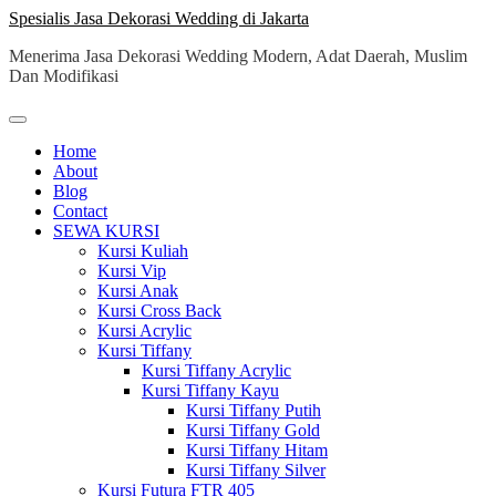
Skip
Spesialis Jasa Dekorasi Wedding di Jakarta
to
Menerima Jasa Dekorasi Wedding Modern, Adat Daerah, Muslim
content
Dan Modifikasi
Home
About
Blog
Contact
SEWA KURSI
Kursi Kuliah
Kursi Vip
Kursi Anak
Kursi Cross Back
Kursi Acrylic
Kursi Tiffany
Kursi Tiffany Acrylic
Kursi Tiffany Kayu
Kursi Tiffany Putih
Kursi Tiffany Gold
Kursi Tiffany Hitam
Kursi Tiffany Silver
Kursi Futura FTR 405