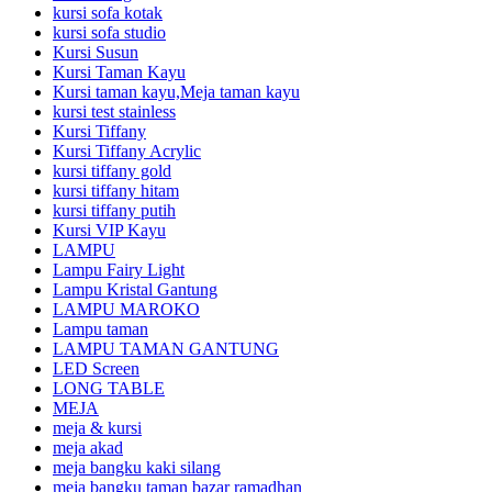
kursi sofa kotak
kursi sofa studio
Kursi Susun
Kursi Taman Kayu
Kursi taman kayu,Meja taman kayu
kursi test stainless
Kursi Tiffany
Kursi Tiffany Acrylic
kursi tiffany gold
kursi tiffany hitam
kursi tiffany putih
Kursi VIP Kayu
LAMPU
Lampu Fairy Light
Lampu Kristal Gantung
LAMPU MAROKO
Lampu taman
LAMPU TAMAN GANTUNG
LED Screen
LONG TABLE
MEJA
meja & kursi
meja akad
meja bangku kaki silang
meja bangku taman bazar ramadhan