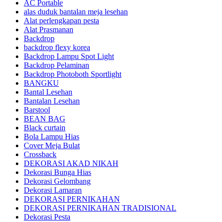
AC Portable
alas duduk bantalan meja lesehan
Alat perlengkapan pesta
Alat Prasmanan
Backdrop
backdrop flexy korea
Backdrop Lampu Spot Light
Backdrop Pelaminan
Backdrop Photoboth Sportlight
BANGKU
Bantal Lesehan
Bantalan Lesehan
Barstool
BEAN BAG
Black curtain
Bola Lampu Hias
Cover Meja Bulat
Crossback
DEKORASI AKAD NIKAH
Dekorasi Bunga Hias
Dekorasi Gelombang
Dekorasi Lamaran
DEKORASI PERNIKAHAN
DEKORASI PERNIKAHAN TRADISIONAL
Dekorasi Pesta