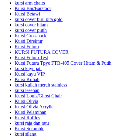
kursi arm chairs
Kursi Bar/Barstool
Kursi Betawi
kursi cover biru pita gold
kursi cover hitam
kursi cover putih
Kursi Crossback
Kursi Direktur
Kursi Futura
KURSI FUTURA COVER
Kursi Futura Test
Kursi Futura Tpye FTR-405 Cover Hitam & Putih
kursi kayu jati
Kursi kayu VIP
Kursi Kuliah
kursi kuliah merah stainless
kursi lesehan
Kursi Louis/Ghost Chair
Kursi Olivia
Kursi Olivia Acrylic
Kursi Pelaminan
Kursi Raffles
kursi raja dan ratu
Kursi Scramble
kursi silang