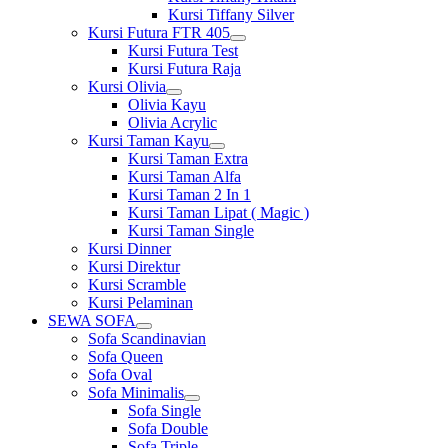
Kursi Tiffany Silver
Kursi Futura FTR 405
Show
Kursi Futura Test
sub
Kursi Futura Raja
menu
Kursi Olivia
Show
Olivia Kayu
sub
Olivia Acrylic
menu
Kursi Taman Kayu
Show
Kursi Taman Extra
sub
Kursi Taman Alfa
menu
Kursi Taman 2 In 1
Kursi Taman Lipat ( Magic )
Kursi Taman Single
Kursi Dinner
Kursi Direktur
Kursi Scramble
Kursi Pelaminan
SEWA SOFA
Show
Sofa Scandinavian
sub
Sofa Queen
menu
Sofa Oval
Sofa Minimalis
Show
Sofa Single
sub
Sofa Double
menu
Sofa Triple