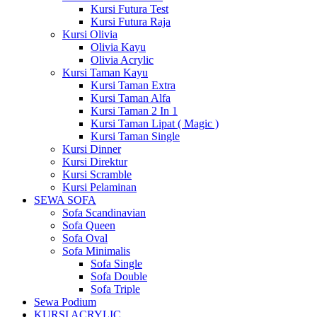
Kursi Futura Test
Kursi Futura Raja
Kursi Olivia
Olivia Kayu
Olivia Acrylic
Kursi Taman Kayu
Kursi Taman Extra
Kursi Taman Alfa
Kursi Taman 2 In 1
Kursi Taman Lipat ( Magic )
Kursi Taman Single
Kursi Dinner
Kursi Direktur
Kursi Scramble
Kursi Pelaminan
SEWA SOFA
Sofa Scandinavian
Sofa Queen
Sofa Oval
Sofa Minimalis
Sofa Single
Sofa Double
Sofa Triple
Sewa Podium
KURSI ACRYLIC