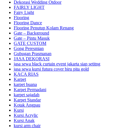
Dekorasi Wedding Otdoor
FAIRLY LIGHT
Fairy Light
Flooring
Flooring Dance
Flooring Penutup Kolam Renang
Gate – Background
Gate – Pintu Masuk
GATE CUSTOM
Gong Peresmian
Gubugan Prasmanan
JASA DEKORASI
jasa sewa black curtain event jakarta siap setitng
jasa sewa kursi futura cover biru pita gold
KACA RIAS
Karpet
karpet buana
Karpet Permadani
karpet sajadah
Karpet Standar
Kotak Angpau
Kursi
Kursi Acrylic
Kursi Anak
kursi arm chair