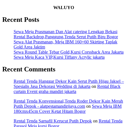
WALUYO
Recent Posts
Sewa Meja Prasmanan Dan Alat catering Lengkap Bekasi
Rental Backdrop,Panggung,Tenda Serut Putih Biru Bogor
Sewa Alat Prasmanan, Meja IBM 160×60 Skirting Taplak
Gold Area Jaktim
Sewa Round Table Tebar Gold,Kursi Corssback Area Jakarta
Sewa Meja Kaca VIP,Kursi Tiffany Acrylic jakarta
Recent Comments
Rental Tenda Hanggar Dekor Kain Serut Putih Hijau Jaksel –
Spesialis Jasa Dekorasi Wedding di Jakarta
on
Rental Black
curtain Event graha mandiri jakarta
Rental Tenda Konvensional,Tenda Roder Dekor Kain Merah
Putih Depok - alatpestamandirijaya.com
on
Sewa Meja IBM
180cmx45cm Cover Ketat Hitam Bogor
Rental Tenda Sarnafil Kerucut Putih Depok
on
Rental Tenda
Parasol,Meja,kursi Bogor