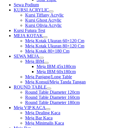
Sewa Podium
KURSI ACRYLIC
Show
Kursi Tiffany Acrylic
sub
Kursi Ghost Acrylic
menu
Kursi Olivia Acrylic
Kursi Futura Test
MEJA KOTAK
Show
Meja Kotak Ukuran 60×120 Cm
sub
Meja Kotak Ukuran 80×120 Cm
menu
Meja Kotak 80×180 Cm
SEWA MEJA
Show
Meja IBM
sub
Show
Meja IBM 45x180cm
menu
sub
Meja IBM 60x180cm
menu
Meja Panjang/Long Table
Meja Konsul/Meja Tanda Tangan
ROUND TABLE
Show
Round Table Diameter 120cm
sub
Round Table Diameter 160cm
menu
Round Table Diameter 180cm
Meja VIP KACA
Show
Meja Dealing Kaca
sub
Meja Bar Kaca
menu
Meja Minimalis Kaca